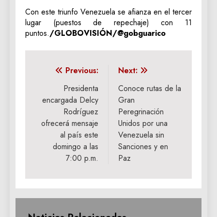
Con este triunfo Venezuela se afianza en el tercer
lugar (puestos de repechaje) con 11
puntos.
/GLOBOVISIÓN/@gobguarico
Navegación
Previous:
Next:
de
Presidenta
Conoce rutas de la
encargada Delcy
Gran
entradas
Rodríguez
Peregrinación
ofrecerá mensaje
Unidos por una
al país este
Venezuela sin
domingo a las
Sanciones y en
7:00 p.m.
Paz