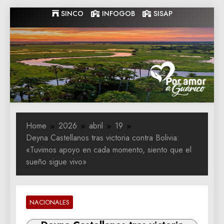
Skip
SINCO
INFOGOB
SISAP
to
content
Gobernacion
Gobernacion de Guarico
de Guarico
Home
2026
abril
19
Deyna Castellanos tras victoria contra Bolivia:
«Tuvimos apoyo en cada momento, siento que el
sueño sigue vivo»
NACIONALES