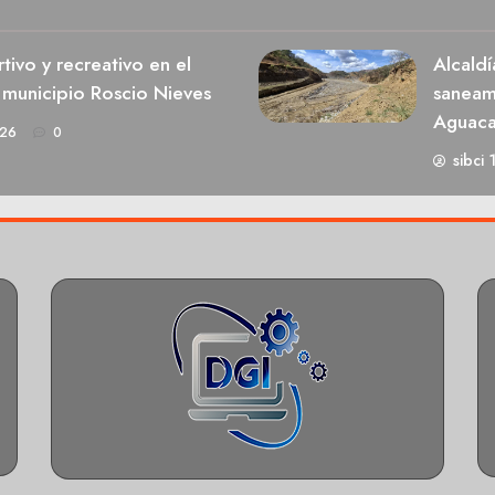
ivo y recreativo en el
Alcaldí
 municipio Roscio Nieves
saneami
Aguaca
026
0
sibci 