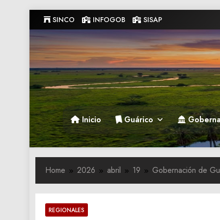
Skip
SINCO
INFOGOB
SISAP
to
content
Gobernacion de Guarico
Gobernacion de Guarico
Inicio
Guárico
Goberna
Home
2026
abril
19
Gobernación de Guá
REGIONALES