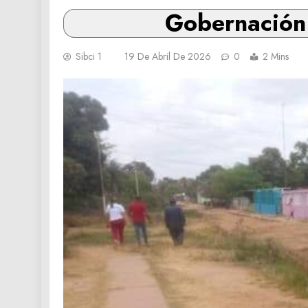
Gobernación 
Sibci 1
19 De Abril De 2026
0
2 Mins