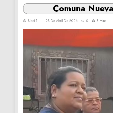
Comuna Nueva 
Sibci 1
23 De Abril De 2026
0
3 Mins