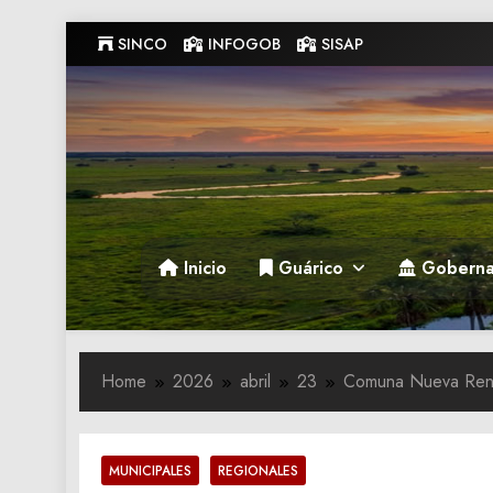
Skip
SINCO
INFOGOB
SISAP
to
content
Gobernacion de Guarico
Gobernacion de Guarico
Inicio
Guárico
Goberna
Home
2026
abril
23
Comuna Nueva Rena
MUNICIPALES
REGIONALES