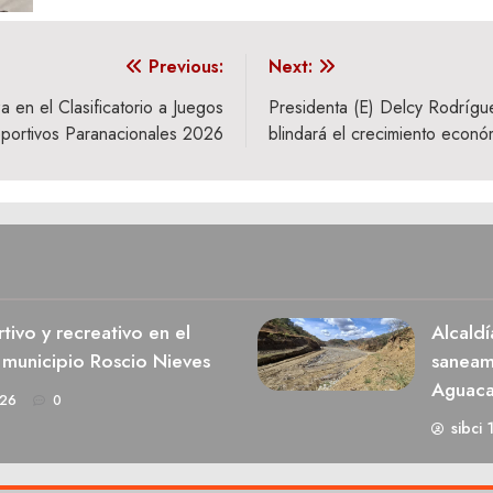
Previous:
Next:
a en el Clasificatorio a Juegos
Presidenta (E) Delcy Rodrígu
portivos Paranacionales 2026
blindará el crecimiento econó
ivo y recreativo en el
Alcaldí
 municipio Roscio Nieves
saneami
Aguaca
026
0
sibci 