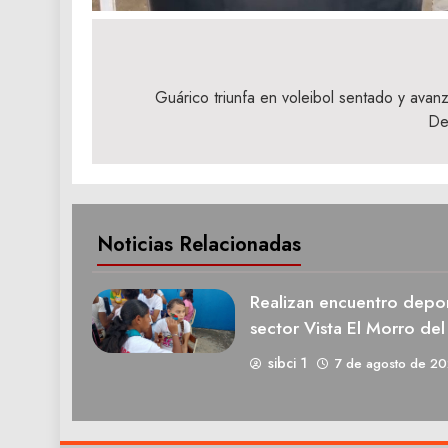
Navegación
de
Guárico triunfa en voleibol sentado y avanz
De
entradas
Noticias Relacionadas
Realizan encuentro deport
sector Vista El Morro del
sibci 1
7 de agosto de 2