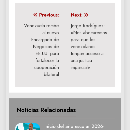
Navegación
Previous:
Next:
de
Venezuela recibe
Jorge Rodríguez:
al nuevo
«Nos abocaremos
entradas
Encargado de
para que los
Negocios de
venezolanos
EE.UU. para
tengan acceso a
fortalecer la
una justicia
cooperación
imparcial»
bilateral
Noticias Relacionadas
Inicio del año escolar 2026-