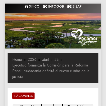
Skip
SINCO
INFOGOB
SISAP
to
content
Gobernacion
Gobernacion de Guarico
de Guarico
Home
2026
abril
23
Ejecutivo formaliza la Comisión para la Reforma
Penal: ciudadanía definirá el nuevo rumbo de la
justicia
NACIONALES