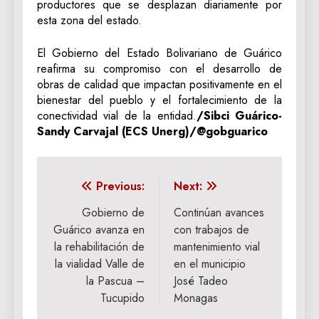
productores que se desplazan diariamente por
esta zona del estado.
El Gobierno del Estado Bolivariano de Guárico
reafirma su compromiso con el desarrollo de
obras de calidad que impactan positivamente en el
bienestar del pueblo y el fortalecimiento de la
conectividad vial de la entidad.
/Sibci Guárico-
Sandy Carvajal (ECS Unerg)/@gobguarico
Navegación
Previous:
Next:
de
Gobierno de
Continúan avances
Guárico avanza en
con trabajos de
entradas
la rehabilitación de
mantenimiento vial
la vialidad Valle de
en el municipio
la Pascua –
José Tadeo
Tucupido
Monagas