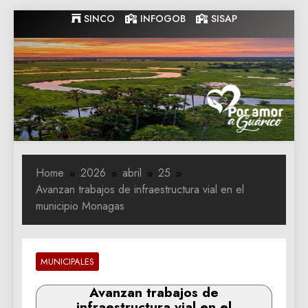
Skip
SINCO
INFOGOB
SISAP
to
content
Gobernacion
Gobernacion de Guarico
de Guarico
Home
2026
abril
25
Avanzan trabajos de infraestructura vial en el
municipio Monagas
MUNICIPALES
Avanzan trabajos de
infraestructura vial en el