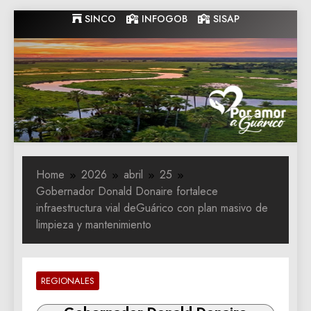
Skip
SINCO
INFOGOB
SISAP
to
content
Gobernacion
Gobernacion de Guarico
de Guarico
Home
2026
abril
25
Gobernador Donald Donaire fortalece
infraestructura vial deGuárico con plan masivo de
limpieza y mantenimiento
REGIONALES