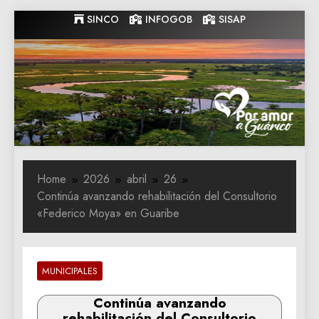
Skip
SINCO
INFOGOB
SISAP
to
content
Gobernacion
Gobernacion de Guarico
de Guarico
Home
2026
abril
26
Continúa avanzando rehabilitación del Consultorio
«Federico Moya» en Guaribe
MUNICIPALES
Continúa avanzando
rehabilitación del Consultorio