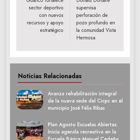
Guárico fortalece
Donald Donaire
entradas
sector deportivo
supervisa
con nuevos
perforación de
recursos y apoyo
pozo profundo en
estratégico
la comunidad Vista
Hermosa
Noticias Relacionadas
Avanza rehabilitación integral
de la nueva sede del Cicpc en el
municipio José Félix Ribas
Plan Agosto Escuelas Abiertas:
Inicia agenda recreativa en la
Escuela Básica Manuel Cedeño