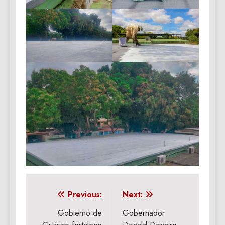
Navegación
Previous:
Next:
de
Gobierno de
Gobernador