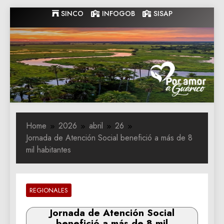
Skip
SINCO
INFOGOB
SISAP
to
content
Gobernacion
Gobernacion de Guarico
de Guarico
Home
2026
abril
26
Jornada de Atención Social benefició a más de 8
mil habitantes
REGIONALES
Jornada de Atención Social
benefició a más de 8 mil