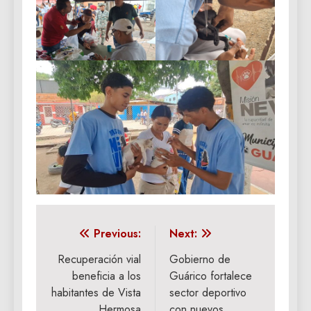
Navegación
Previous:
Next:
de
Recuperación vial
Gobierno de
beneficia a los
Guárico fortalece
entradas
habitantes de Vista
sector deportivo
Hermosa
con nuevos