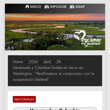
Skip
SINCO
INFOGOB
SISAP
to
content
Gobernacion
Gobernacion de Guarico
de Guarico
Home
2026
abril
28
Venezuela y Colombia fortalecen lazos en
Washington: “Reafirmamos el compromiso con la
cooperación bilateral”
NACIONALES