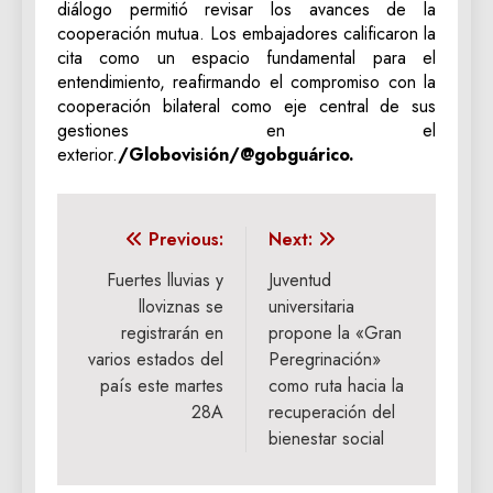
diálogo permitió revisar los avances de la
cooperación mutua. Los embajadores calificaron la
cita como un espacio fundamental para el
entendimiento, reafirmando el compromiso con la
cooperación bilateral como eje central de sus
gestiones en el
exterior.
/Globovisión/@gobguárico.
Navegación
Previous:
Next:
de
Fuertes lluvias y
Juventud
lloviznas se
universitaria
entradas
registrarán en
propone la «Gran
varios estados del
Peregrinación»
país este martes
como ruta hacia la
28A
recuperación del
bienestar social