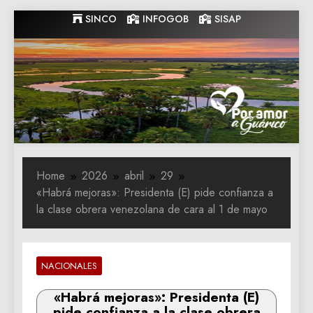
Skip
SINCO
INFOGOB
SISAP
to
content
Gobernacion
Gobernacion de Guarico
de Guarico
Home
2026
abril
29
«Habrá mejoras»: Presidenta (E) pide confianza a
la clase obrera venezolana de cara al 1 de mayo
NACIONALES
«Habrá mejoras»: Presidenta (E)
pide confianza a la clase obrera