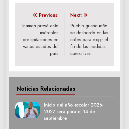
Navegación
Previous:
Next:
de
Inameh prevé este
Pueblo guariqueño
miércoles
se desbordó en las
entradas
precipitaciones en
calles para exigir el
varios estados del
fin de las medidas
país
coercitivas
Noticias Relacionadas
Inicio del año escolar 2026-
2027 será para el 14 de
septiembre