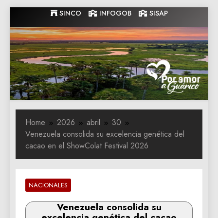
Skip
SINCO
INFOGOB
SISAP
to
content
Gobernacion
Gobernacion de Guarico
de Guarico
Home
2026
abril
30
Venezuela consolida su excelencia genética del
cacao en el ShowColat Festival 2026
NACIONALES
Venezuela consolida su
excelencia genética del cacao