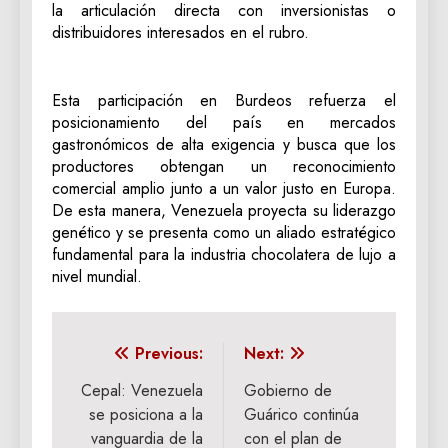
la articulación directa con inversionistas o
distribuidores interesados en el rubro.
Esta participación en Burdeos refuerza el
posicionamiento del país en mercados
gastronómicos de alta exigencia y busca que los
productores obtengan un reconocimiento
comercial amplio junto a un valor justo en Europa.
De esta manera, Venezuela proyecta su liderazgo
genético y se presenta como un aliado estratégico
fundamental para la industria chocolatera de lujo a
nivel mundial.
Navegación
Previous:
Next:
de
Cepal: Venezuela
Gobierno de
se posiciona a la
Guárico continúa
entradas
vanguardia de la
con el plan de