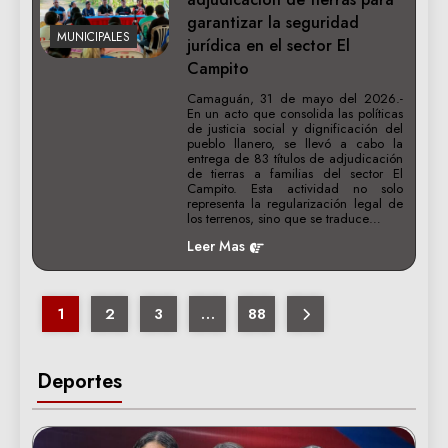
garantizar la seguridad
MUNICIPALES
jurídica en el sector El
Campito
Camaguán, 31 de mayo del 2026.-
En un acto que consolida las políticas
de justicia social y dignificación del
pueblo llanero, se llevó a cabo la
entrega de 83 títulos de adjudicación
de tierras a familias del sector El
Campito. Esta actividad no solo
representa la regularización legal de
los terrenos, sino que se traduce…
Leer Mas
1
2
3
…
88
Deportes