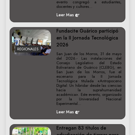
evento congregó a estudiantes,
docentes y cultores…
Leer Mas
Fundacite Guárico participó
en la II Jornada Tecnológica
2026
REGIONALES
San Juan de los Morros, 31 de mayo
del 2026.- Las instalaciones del
Consejo Legislativo del Estado
Bolivariano de Guárico (CLEBG), en
San Juan de los Morros, fue el
escenario para la II Jornada
Tecnológica titulada «Antropoceno
Digital: Un hibridar desde las ciencias
hacia la suprahumanidad
académica». Este evento, organizado
por la Universidad Nacional
Experimental…
Leer Mas
Entregan 83 títulos de
adjudicación de tierras para