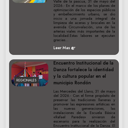
Valle de la pascua, 31 de mayo del
2026.- En el marco de los planes de
optimización de los espacios públicos
y embellecimiento urbano, se dio
inicio a una jornada integral de
limpieza de aceras y brocales en la
avenida Circunvalación, una de las
arterias viales más importantes de la
localidad.Estas labores se ejecutan
gracias…
Leer Mas
Encuentro Institucional de la
Danza fortalece la identidad
y la cultura popular en el
REGIONALES
municipio Rondón
Las Mercedes del Llano, 31 de mayo
del 2026.- Con el firme propósito de
preservar las tradiciones llaneras y
promover las expresiones artísticas en
las nuevas generaciones, las
instalaciones de la Escuela Básica
«Rafael Paredes» sirvieron de
escenario para la realización del
Encuentro Institucional de la Danza. El