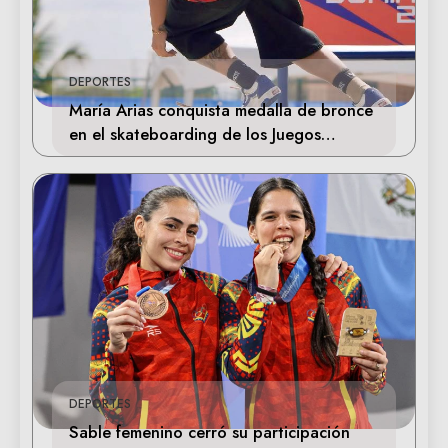
DEPORTES
María Arias conquista medalla de bronce
en el skateboarding de los Juegos
Centroamericanos
DEPORTES
Sable femenino cerró su participación