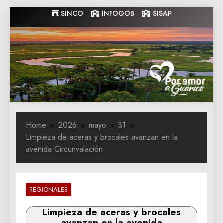
Skip
SINCO
INFOGOB
SISAP
to
content
Gobernacion
Gobernacion de Guarico
de Guarico
Home
2026
mayo
31
Limpieza de aceras y brocales avanzan en la
avenida Circunvalación
REGIONALES
Limpieza de aceras y brocales
avanzan en la avenida