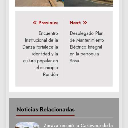
Navegación
Previous:
Next:
de
Encuentro
Desplegado Plan
Institucional de la
de Mantenimiento
entradas
Danza fortalece la
Eléctrico Integral
identidad y la
en la parroquia
cultura popular en
Sosa
el municipio
Rondón
Noticias Relacionadas
Zaraza recibió la Caravana de la