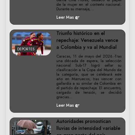
de la mujer en el contexto nacional.
Durante su mensaje,…
Leer Mas
Triunfo histórico en el
repechaje: Venezuela vence
a Colombia y va al Mundial
DEPORTES
Caracas, 11 de mayo del 2026.-Tras
una década de espera, la selección
nacional Sub-17 logró sellar su
clasificación a la Copa del Mundo de
la categoría, que se celebrará este
año en Marruecos, tras vencer con
gallardía a su similar de Colombia en
el partido de repechaje. El encuentro,
cargado de tensión, se decidió
gracias…
Leer Mas
Autoridades pronostican
lluvias de intensidad variable