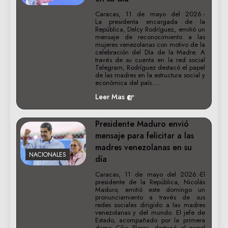
Caracas, 11 de mayo del 2026.-
La presidenta encargada de la
República, Delcy Rodríguez, emitió un
mensaje de reconocimiento a las
mujeres venezolanas con motivo de la
celebración del Día de la Madre. ​A
través de su cuenta en la red social
Telegram, Rodríguez destacó el papel
de las madres en la estructura social y
económica del país….
Leer Mas
Presidente Maduro envió
mensaje para felicitar a las
madres venezolanas en su
NACIONALES
día
Caracas, 11 de mayo del 2026.-El
presidente de la República, Nicolás
Maduro, emitió este domingo un
pronunciamiento a través de sus
redes sociales dirigido a las madres
venezolanas y del mundo. ​El jefe de
Estado, acompañado por la primera
dama Cilia Flores, destacó el papel