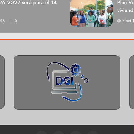
026-2027 será para el 14
Plan V
viviend
sibci 
026
0