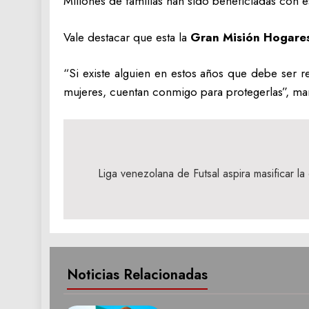
Millones de familias han sido beneficiadas con e
Vale destacar que esta la
Gran Misión Hogares 
“Si existe alguien en estos años que debe ser 
mujeres, cuentan conmigo para protegerlas”, man
Navegación
de
Liga venezolana de Futsal aspira masificar la 
entradas
Noticias Relacionadas