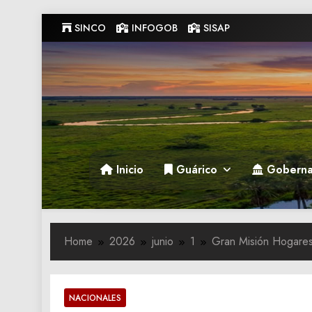
Skip
SINCO
INFOGOB
SISAP
to
content
Gobernacion de Guarico
Gobernacion de Guarico
Inicio
Guárico
Goberna
Home
2026
junio
1
Gran Misión Hogares 
NACIONALES