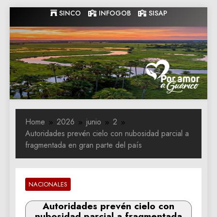
Skip
SINCO
INFOGOB
SISAP
to
content
Gobernacion
Gobernacion de Guarico
de Guarico
Home
2026
junio
2
Autoridades prevén cielo con nubosidad parcial a
fragmentada en gran parte del país
NACIONALES
Autoridades prevén cielo con
nubosidad parcial a fragmentada