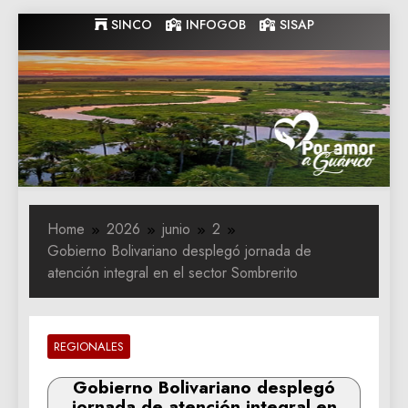
Skip
SINCO
INFOGOB
SISAP
to
content
Gobernacion
Gobernacion de Guarico
de Guarico
Home
2026
junio
2
Gobierno Bolivariano desplegó jornada de
atención integral en el sector Sombrerito
REGIONALES
Gobierno Bolivariano desplegó
jornada de atención integral en