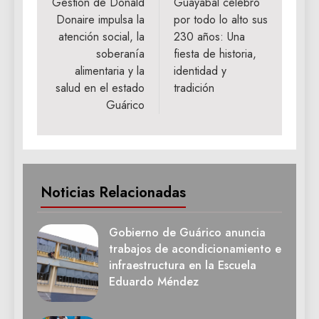
de
Gestión de Donald
Guayabal celebró
Donaire impulsa la
por todo lo alto sus
entradas
atención social, la
230 años: Una
soberanía
fiesta de historia,
alimentaria y la
identidad y
salud en el estado
tradición
Guárico
Noticias Relacionadas
Gobierno de Guárico anuncia
trabajos de acondicionamiento e
infraestructura en la Escuela
Eduardo Méndez