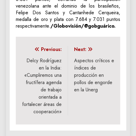
venezolana ante el dominio de los brasileños,
Felipe Dos Santos y Cantanhede Cerqueira,
medalla de oro y plata con 7.684 y 7.031 puntos
respectivamente.
/Globovisión/@gobguárico.
Navegación
Previous:
Next:
de
Delcy Rodríguez
Aspectos críticos e
en la India:
índices de
entradas
«Cumpliremos una
producción en
fructífera agenda
pollos de engorde
de trabajo
en la Unerg
orientada a
fortalecer áreas de
cooperación»