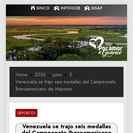
Skip
SINCO
INFOGOB
SISAP
to
content
Gobernacion
Gobernacion de Guarico
de Guarico
Home
2026
junio
3
Venezuela se trajo seis medallas del Campeonato
Iberoamericano de Mayores
DEPORTES
Venezuela se trajo seis medallas
del Campeonato Iberoamericano