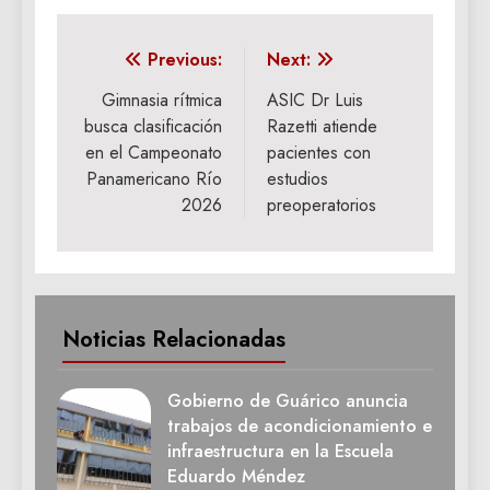
Navegación
Previous:
Next:
de
Gimnasia rítmica
ASIC Dr Luis
busca clasificación
Razetti atiende
entradas
en el Campeonato
pacientes con
Panamericano Río
estudios
2026
preoperatorios
Noticias Relacionadas
Gobierno de Guárico anuncia
trabajos de acondicionamiento e
infraestructura en la Escuela
Eduardo Méndez