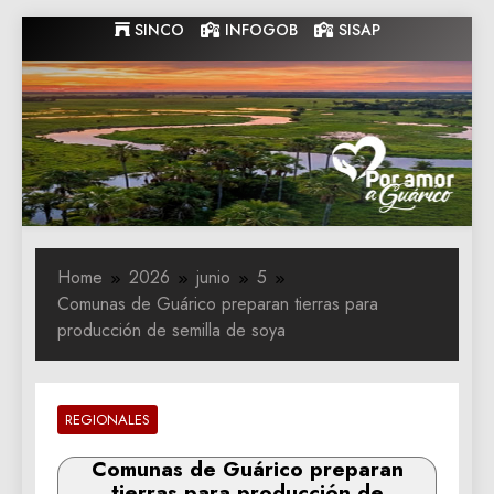
Skip
SINCO
INFOGOB
SISAP
to
content
Gobernacion
Gobernacion de Guarico
de Guarico
Home
2026
junio
5
Comunas de Guárico preparan tierras para
producción de semilla de soya
REGIONALES
Comunas de Guárico preparan
tierras para producción de