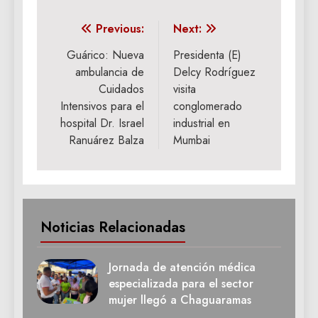
Navegación
Previous:
Next:
de
Guárico: Nueva
Presidenta (E)
ambulancia de
Delcy Rodríguez
entradas
Cuidados
visita
Intensivos para el
conglomerado
hospital Dr. Israel
industrial en
Ranuárez Balza
Mumbai
Noticias Relacionadas
Jornada de atención médica
especializada para el sector
mujer llegó a Chaguaramas