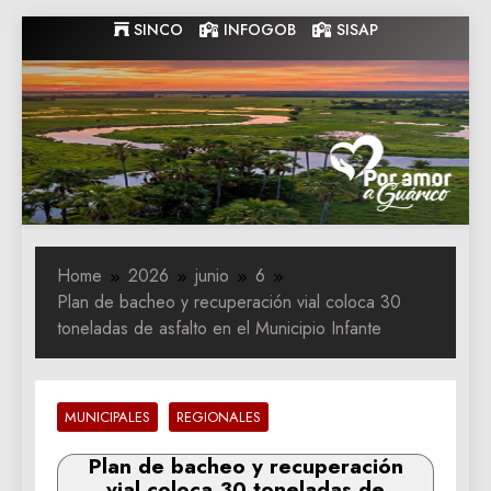
Skip
SINCO
INFOGOB
SISAP
to
content
Gobernacion
Gobernacion de Guarico
de Guarico
Home
2026
junio
6
Plan de bacheo y recuperación vial coloca 30
toneladas de asfalto en el Municipio Infante
MUNICIPALES
REGIONALES
Plan de bacheo y recuperación
vial coloca 30 toneladas de