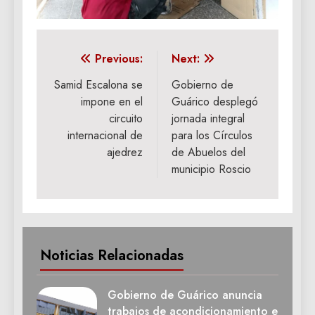
Navegación
Previous:
Next:
de
Samid Escalona se
Gobierno de
impone en el
Guárico desplegó
entradas
circuito
jornada integral
internacional de
para los Círculos
ajedrez
de Abuelos del
municipio Roscio
Noticias Relacionadas
Gobierno de Guárico anuncia
trabajos de acondicionamiento e