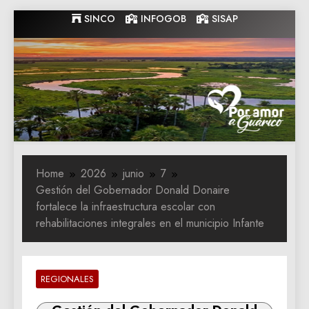
Skip
SINCO
INFOGOB
SISAP
to
content
Gobernacion
Gobernacion de Guarico
de Guarico
Home
2026
junio
7
Gestión del Gobernador Donald Donaire
fortalece la infraestructura escolar con
rehabilitaciones integrales en el municipio Infante
REGIONALES