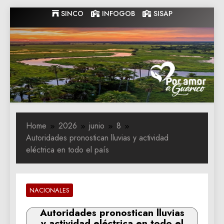
Skip
SINCO
INFOGOB
SISAP
to
content
Gobernacion
Gobernacion de Guarico
de Guarico
Home
2026
junio
8
Autoridades pronostican lluvias y actividad
eléctrica en todo el país
NACIONALES
Autoridades pronostican lluvias
y actividad eléctrica en todo el