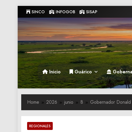
Skip
SINCO
INFOGOB
SISAP
to
content
Gobernacion de Guarico
Gobernacion de Guarico
Inicio
Guárico
Goberna
Home
2026
junio
8
Gobernador Donald D
REGIONALES