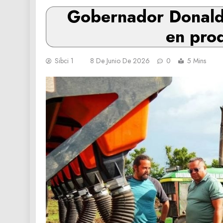
Gobernador Donald 
en prod
Sibci 1
8 De Junio De 2026
0
5 Mins