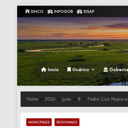
Skip
SINCO
INFOGOB
SISAP
to
content
Gobernacion de Guarico
Gobernacion de Guarico
Inicio
Guárico
Goberna
Home
2026
junio
8
Padre Cruz Mujica es
MUNICIPALES
REGIONALES