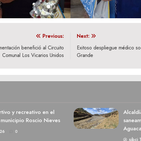
Previous:
Next:
mentación benefició al Circuito
Exitoso despliegue médico s
Comunal Los Vicarios Unidos
Grande
ivo y recreativo en el
Alcaldí
 municipio Roscio Nieves
saneami
Aguaca
026
0
sibci 