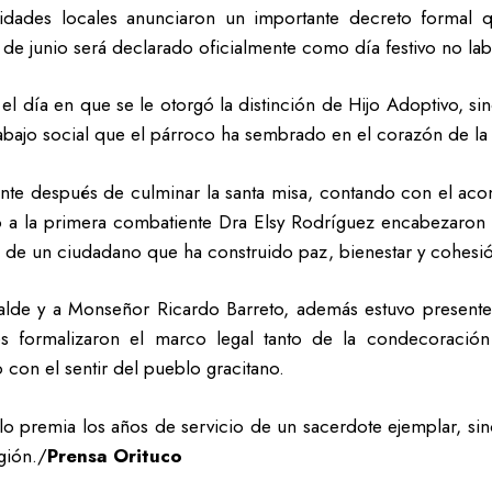
oridades locales anunciaron un importante decreto formal
4 de junio será declarado oficialmente como día festivo no lab
 el día en que se le otorgó la distinción de Hijo Adoptivo, si
rabajo social que el párroco ha sembrado en el corazón de la
mente después de culminar la santa misa, contando con el aco
o a la primera combatiente Dra Elsy Rodríguez encabezaron 
ón de un ciudadano que ha construido paz, bienestar y cohesi
lcalde y a Monseñor Ricardo Barreto, además estuvo presente
es formalizaron el marco legal tanto de la condecoració
con el sentir del pueblo gracitano.
solo premia los años de servicio de un sacerdote ejemplar, s
egión./
Prensa Orituco