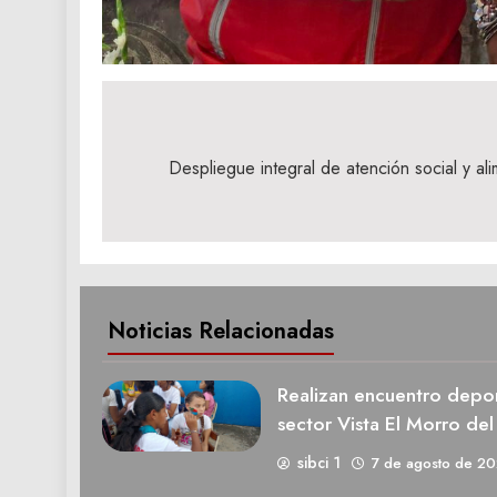
Navegación
de
Despliegue integral de atención social y ali
entradas
Noticias Relacionadas
Realizan encuentro deport
sector Vista El Morro del
sibci 1
7 de agosto de 2