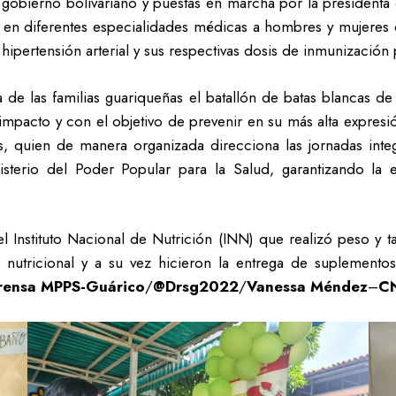
el gobierno bolivariano y puestas en marcha por la president
ada en diferentes especialidades médicas a hombres y mujeres
 hipertensión arterial y sus respectivas dosis de inmunizaci
a de las familias guariqueñas el batallón de batas blancas 
pacto y con el objetivo de prevenir en su más alta expresió
as, quien de manera organizada direcciona las jornadas integ
nisterio del Poder Popular para la Salud, garantizando l
el Instituto Nacional de Nutrición (INN) que realizó peso y t
 nutricional y a su vez hicieron la entrega de suplemento
rensa MPPS-Guárico
/
@Drsg2022
/
Vanessa Méndez
–
CN