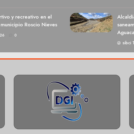
ivo y recreativo en el
Alcaldí
 municipio Roscio Nieves
saneami
Aguaca
026
0
sibci 