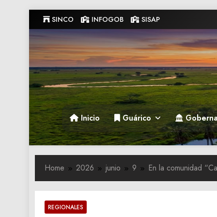
Skip
SINCO
INFOGOB
SISAP
to
content
Gobernacion de Guarico
Gobernacion de Guarico
Inicio
Guárico
Goberna
Home
2026
junio
9
En la comunidad “Ca
REGIONALES