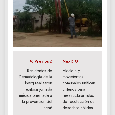
Navegación
Previous:
Next:
de
Residentes de
Alcaldía y
Dermatología de la
movimientos
entradas
Unerg realizaron
comunales unifican
exitosa jornada
criterios para
médica orientada a
reestructurar rutas
la prevención del
de recolección de
acné
desechos sólidos