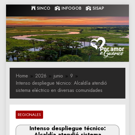
Skip
SINCO
INFOGOB
SISAP
to
content
Gobernacion
Gobernacion de Guarico
de Guarico
Home
2026
junio
9
Intenso despliegue técnico: Alcaldía atendió
sistema eléctrico en diversas comunidades
REGIONALES
Intenso despliegue técnico:
Alcaldía atendió sistema