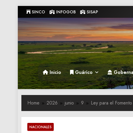
Skip
SINCO
INFOGOB
SISAP
to
content
Gobernacion de Guarico
Gobernacion de Guarico
Inicio
Guárico
Goberna
Home
2026
junio
9
Ley para el Fomento
NACIONALES