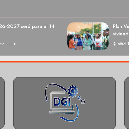
026-2027 será para el 14
Plan V
viviend
sibci 
026
0