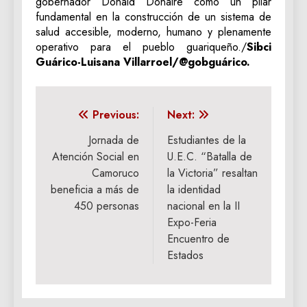
gobernador Donald Donaire como un pilar
fundamental en la construcción de un sistema de
salud accesible, moderno, humano y plenamente
operativo para el pueblo guariqueño./
Sibci
Guárico-Luisana Villarroel/@gobguárico.
Navegación
Previous:
Next:
de
Jornada de
Estudiantes de la
Atención Social en
U.E.C. “Batalla de
entradas
Camoruco
la Victoria” resaltan
beneficia a más de
la identidad
450 personas
nacional en la II
Expo-Feria
Encuentro de
Estados