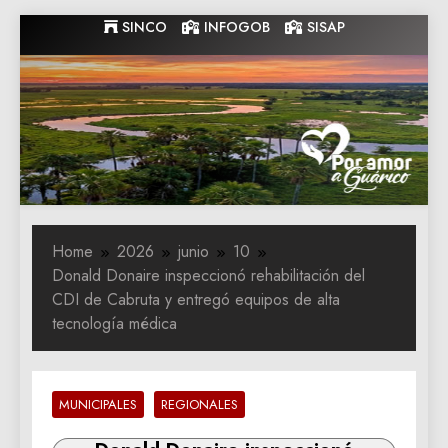
Skip
SINCO
INFOGOB
SISAP
to
content
Gobernacion
Gobernacion de Guarico
de Guarico
Home
2026
junio
10
‎Donald Donaire inspeccionó rehabilitación del
CDI de Cabruta y entregó equipos de alta
tecnología médica
MUNICIPALES
REGIONALES