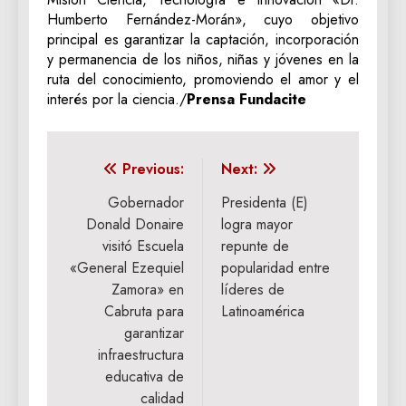
Humberto Fernández-Morán», cuyo objetivo
principal es garantizar la captación, incorporación
y permanencia de los niños, niñas y jóvenes en la
ruta del conocimiento, promoviendo el amor y el
interés por la ciencia./
Prensa Fundacite
Navegación
Previous:
Next:
de
Gobernador
Presidenta (E)
Donald Donaire
logra mayor
entradas
visitó Escuela
repunte de
«General Ezequiel
popularidad entre
Zamora» en
líderes de
Cabruta para
Latinoamérica
garantizar
infraestructura
educativa de
calidad