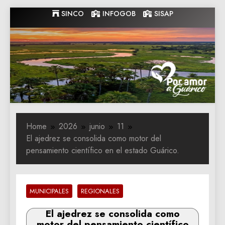
Skip
SINCO
INFOGOB
SISAP
to
content
Gobernacion
Gobernacion de Guarico
de Guarico
Home
2026
junio
11
El ajedrez se consolida como motor del
pensamiento científico en el estado Guárico.
MUNICIPALES
REGIONALES
El ajedrez se consolida como
motor del pensamiento científico