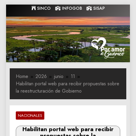
Skip
SINCO
INFOGOB
SISAP
to
content
Gobernacion
Gobernacion de Guarico
de Guarico
Home
2026
junio
11
Habilitan portal web para recibir propuestas sobre
la reestructuración de Gobierno
NACIONALES
Habilitan portal web para recibir
propuestas sobre la