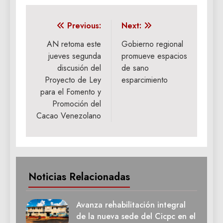
Navegación
Previous:
Next:
de
AN retoma este
Gobierno regional
jueves segunda
promueve espacios
entradas
discusión del
de sano
Proyecto de Ley
esparcimiento
para el Fomento y
Promoción del
Cacao Venezolano
Noticias Relacionadas
Avanza rehabilitación integral
de la nueva sede del Cicpc en el