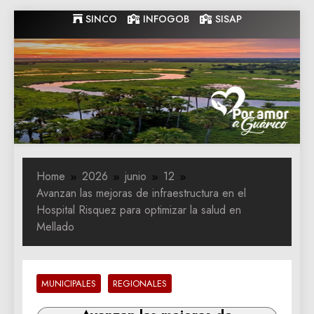
Skip
SINCO
INFOGOB
SISAP
to
content
Gobernacion
Gobernacion de Guarico
de Guarico
Home
2026
junio
12
Avanzan las mejoras de infraestructura en el
Hospital Risquez para optimizar la salud en
Mellado
MUNICIPALES
REGIONALES