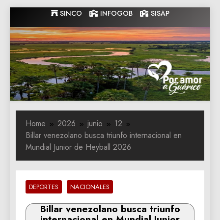
Skip
SINCO
INFOGOB
SISAP
to
content
Gobernacion
Gobernacion de Guarico
de Guarico
Home
2026
junio
12
Billar venezolano busca triunfo internacional en
Mundial Junior de Heyball 2026
DEPORTES
NACIONALES
Billar venezolano busca triunfo
internacional en Mundial Junior