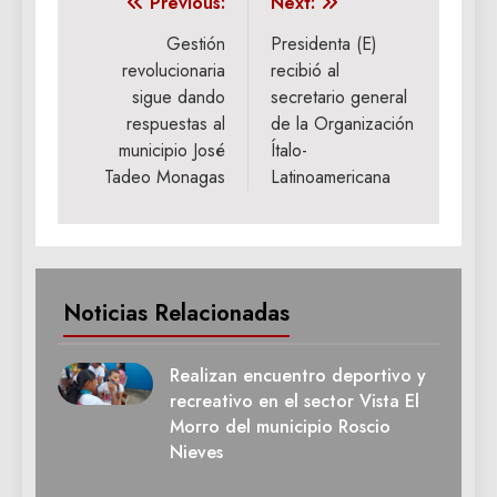
Navegación
Previous:
Next:
de
Gestión
Presidenta (E)
revolucionaria
recibió al
entradas
sigue dando
secretario general
respuestas al
de la Organización
municipio José
Ítalo-
Tadeo Monagas
Latinoamericana
Noticias Relacionadas
Realizan encuentro deportivo y
recreativo en el sector Vista El
Morro del municipio Roscio
Nieves