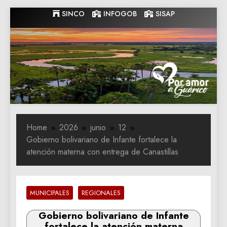
Skip
SINCO
INFOGOB
SISAP
to
content
Gobernacion
Gobernacion de Guarico
de Guarico
Home
2026
junio
12
Gobierno bolivariano de Infante fortalece la
atención materna con entrega de Canastillas
MUNICIPALES
REGIONALES
Gobierno bolivariano de Infante
fortalece la atención materna