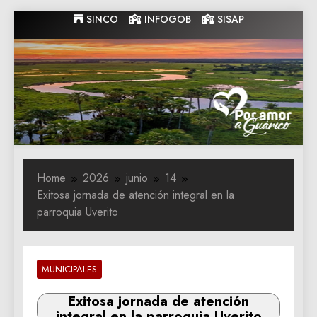
Skip
SINCO
INFOGOB
SISAP
to
content
Gobernacion
Gobernacion de Guarico
de Guarico
Home
2026
junio
14
Exitosa jornada de atención integral en la
parroquia Uverito
MUNICIPALES
Exitosa jornada de atención
integral en la parroquia Uverito