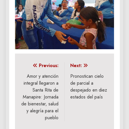
Navegación
Previous:
Next:
de
‎Amor y atención
Pronostican cielo
integral llegaron a
de parcial a
entradas
Santa Rita de
despejado en diez
Manapire: Jornada
estados del país
de bienestar, salud
y alegría para el
pueblo