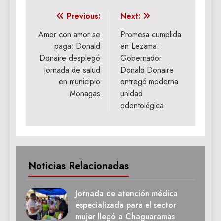
Navegación
Previous:
Next:
de
Amor con amor se
Promesa cumplida
paga: Donald
en Lezama:
entradas
Donaire desplegó
Gobernador
jornada de salud
Donald Donaire
en municipio
entregó moderna
Monagas
unidad
odontológica
Noticias Relacionadas
Jornada de atención médica
especializada para el sector
mujer llegó a Chaguaramas