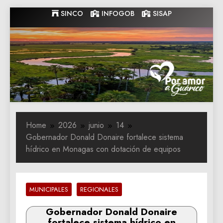
Skip
SINCO
INFOGOB
SISAP
to
content
Gobernacion
Gobernacion de Guarico
de Guarico
Home
2026
junio
14
Gobernador Donald Donaire fortalece sistema
hídrico en Monagas con dotación de equipos
MUNICIPALES
REGIONALES
Gobernador Donald Donaire
fortalece sistema hídrico en