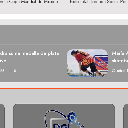
 en la Copa Mundial de México
‎Éxito total: Jornada Social P
dra suma medalla de plata
María A
ivo
skateb
sibci 
026
0