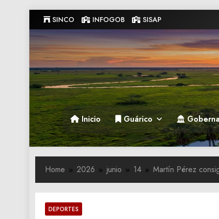
Skip
SINCO
INFOGOB
SISAP
to
content
Gobernacion de Guarico
Gobernacion de Guarico
Inicio
Guárico
Goberna
Home
2026
junio
14
Martín Pérez consig
DEPORTES