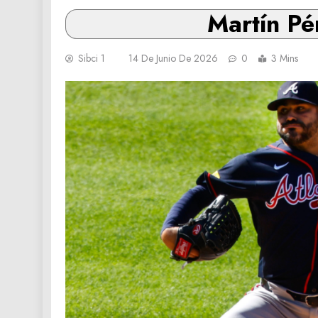
Martín Pé
Sibci 1
14 De Junio De 2026
0
3 Mins