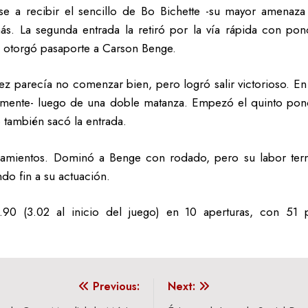
 a recibir el sencillo de Bo Bichette -su mayor amenaza 
 más. La segunda entrada la retiró por la vía rápida con po
e otorgó pasaporte a Carson Benge.
ez parecía no comenzar bien, pero logró salir victorioso. En
ticamente- luego de una doble matanza. Empezó el quinto p
 también sacó la entrada.
nzamientos. Dominó a Benge con rodado, pero su labor ter
ndo fin a su actuación.
 2.90 (3.02 al inicio del juego) en 10 aperturas, con 
Previous:
Next: