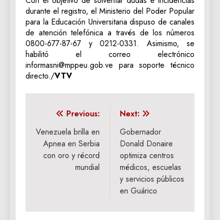
Con el objetivo de solventar dudas e incidencias
durante el registro, el Ministerio del Poder Popular
para la Educación Universitaria dispuso de canales
de atención telefónica a través de los números
0800-677-87-67 y 0212-0331. Asimismo, se
habilitó el correo electrónico
informasni@mppeu.gob.ve para soporte técnico
directo./
VTV
Navegación
Previous:
Next:
de
Venezuela brilla en
Gobernador
Apnea en Serbia
Donald Donaire
entradas
con oro y récord
optimiza centros
mundial
médicos, escuelas
y servicios públicos
en Guárico