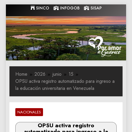
Skip
SINCO
INFOGOB
SISAP
to
content
Gobernacion
Gobernacion de Guarico
de Guarico
Home
2026
junio
15
OPSU activa registro automatizado para ingreso a
la educación universitaria en Venezuela
NACIONALES
OPSU activa registro
automatizado para ingreso a la