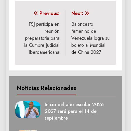
Navegación
Previous:
Next:
de
TSJ participa en
Baloncesto
reunión
femenino de
entradas
preparatoria para
Venezuela logra su
la Cumbre Judicial
boleto al Mundial
Iberoamericana
de China 2027
Noticias Relacionadas
Inicio del año escolar 2026-
2027 será para el 14 de
septiembre