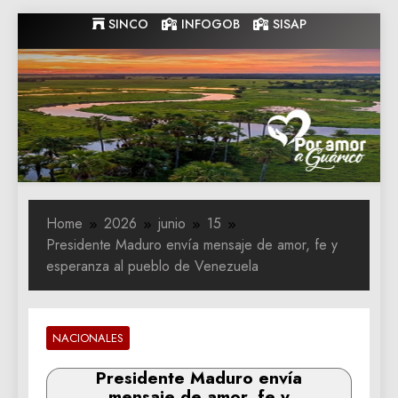
Skip
SINCO
INFOGOB
SISAP
to
content
Gobernacion
Gobernacion de Guarico
de Guarico
Home
2026
junio
15
Presidente Maduro envía mensaje de amor, fe y
esperanza al pueblo de Venezuela
NACIONALES
Presidente Maduro envía
mensaje de amor, fe y