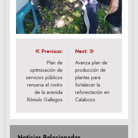
Navegación
Previous:
Next:
de
Plan de
Avanza plan de
optimización de
producción de
entradas
servicios públicos
plantas para
renueva el rostro
fortalecer la
de la avenida
reforestación en
Rómulo Gallegos
Calabozo
Noticias Relacionadas