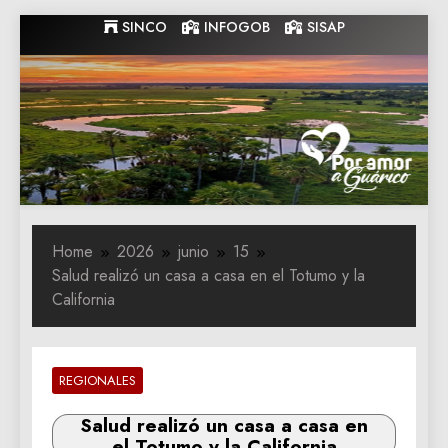
Skip
SINCO
INFOGOB
SISAP
to
content
Gobernacion
Gobernacion de Guarico
de Guarico
Home
2026
junio
15
Salud realizó un casa a casa en el Totumo y la
California
REGIONALES
Salud realizó un casa a casa en
el Totumo y la California