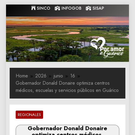
Skip
SINCO
INFOGOB
SISAP
to
content
Gobernacion
Gobernacion de Guarico
de Guarico
Home
2026
junio
16
Gobernador Donald Donaire optimiza centros
médicos, escuelas y servicios públicos en Guárico
REGIONALES
Gobernador Donald Donaire
optimiza centros médicos,