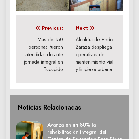
Navegación
Previous:
Next:
de
Más de 150
Alcaldía de Pedro
personas fueron
Zaraza despliega
entradas
atendidas durante
operativos de
jornada integral en
mantenimiento vial
Tucupido
y limpieza urbana
Noticias Relacionadas
Avanza en un 80% la
rehabilitación integral del