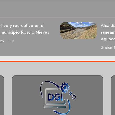
ivo y recreativo en el
Alcaldí
 municipio Roscio Nieves
saneami
Aguaca
026
0
sibci 