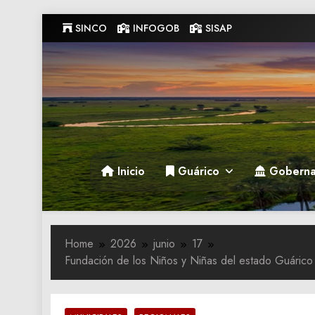
Skip
SINCO
INFOGOB
SISAP
to
content
Gobernacion de Guarico
Gobernacion de Guarico
Inicio
Guárico
Goberna
Home
2026
junio
17
Fundación de los Niños y Niñas del estado Guárico l