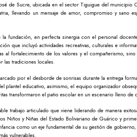
o José de Sucre, ubicada en el sector Tiguigue del municipio 
atria, llevando un mensaje de amor, compromiso y sano espa
la fundación, en perfecta sinergia con el personal docente,
ón que incluyó actividades recreativas, culturales e informat
as al fortalecimiento de los valores y el compañerismo, sino
r las tradiciones locales.
marcado por el desborde de sonrisas durante la entrega formal
el plantel educativo, asimismo, el equipo organizador obsequ
tas transformaron el patio escolar en un escenario lleno de col
ansable trabajo articulado que viene liderando de manera exit
los Niños y Niñas del Estado Bolivariano de Guárico y prim
 infancia como un eje fundamental de su gestión de gobierno,
s vulnerables.‎‎