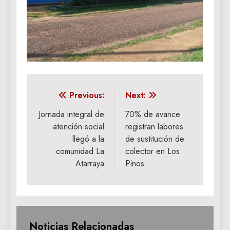
Navegación
Previous:
Next:
de
Jornada integral de
70% de avance
atención social
registran labores
entradas
llegó a la
de sustitución de
comunidad La
colector en Los
Atarraya
Pinos
Noticias Relacionadas