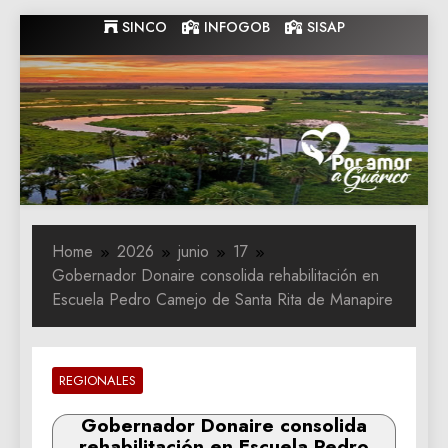
Skip
SINCO
INFOGOB
SISAP
to
content
Gobernacion
Gobernacion de Guarico
de Guarico
Home
2026
junio
17
‎Gobernador Donaire consolida rehabilitación en
Escuela Pedro Camejo de Santa Rita de Manapire
REGIONALES
‎Gobernador Donaire consolida
rehabilitación en Escuela Pedro