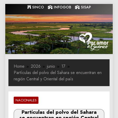
Skip
SINCO
INFOGOB
SISAP
to
content
Gobernacion
Gobernacion de Guarico
de Guarico
Home
2026
junio
17
Partículas del polvo del Sahara se encuentran en
región Central y Oriental del país
NACIONALES
Partículas del polvo del Sahara
se encuentran en región Central