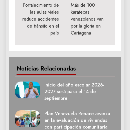
de
Fortalecimiento de
Más de 100
las aulas viales
karatecas
entradas
reduce accidentes
venezolanos van
de tránsito en el
por la gloria en
país
Cartagena
Noticias Relacionadas
Inicio del año escolar 2026-
2027 será para el 14 de
septiembre
Plan Venezuela Renace avanza
en la evaluación de viviendas
con participación comunitaria