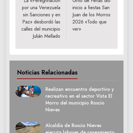
de
La «Peregrinación
Grito de Ferias dio
por una Venezuela
inicio a fiestas San
entradas
sin Sanciones y en
Juan de los Morros
Paz» desbordó las
2026 «Todo que
calles del municipio
ver»
Julián Mellado
Noticias Relacionadas
Realizan encuentro deportivo y
recreativo en el sector Vista El
Morro del municipio Roscio
Nieves
Alcaldía de Roscio Nieves
ejecuta labores de saneamiento