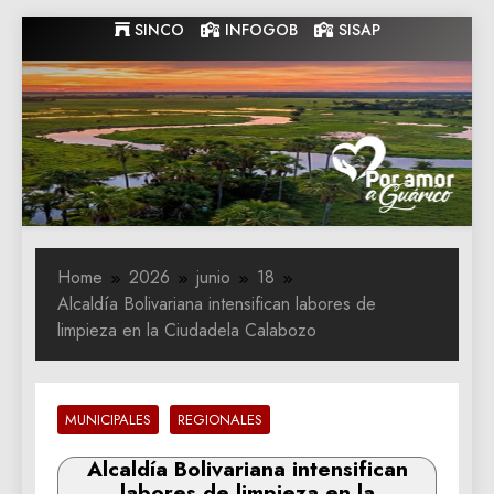
Skip
SINCO
INFOGOB
SISAP
to
content
Gobernacion
Gobernacion de Guarico
de Guarico
Home
2026
junio
18
Alcaldía Bolivariana intensifican labores de
limpieza en la Ciudadela Calabozo
MUNICIPALES
REGIONALES
Alcaldía Bolivariana intensifican
labores de limpieza en la