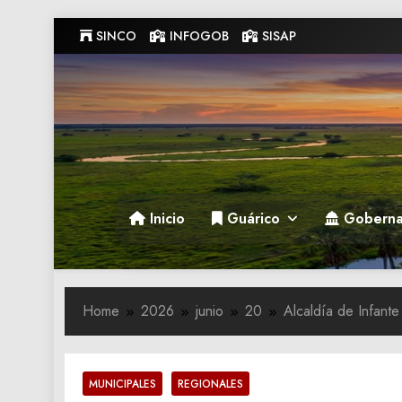
Skip
SINCO
INFOGOB
SISAP
to
content
Gobernacion de Guarico
Gobernacion de Guarico
Inicio
Guárico
Goberna
Home
2026
junio
20
Alcaldía de Infante
MUNICIPALES
REGIONALES