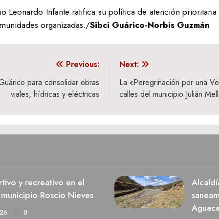
o Leonardo Infante ratifica su política de atención prioritaria
comunidades organizadas./
Sibci Guárico-Norbis Guzmán
Previous:
Next:
 Guárico para consolidar obras
La «Peregrinación por una Ve
viales, hídricas y eléctricas
calles del municipio Julián Mel
ivo y recreativo en el
Alcaldí
 municipio Roscio Nieves
saneami
Aguaca
026
0