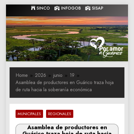
Skip
SINCO
INFOGOB
SISAP
to
content
Gobernacion
Gobernacion de Guarico
de Guarico
Home
2026
junio
19
Asamblea de productores en Guárico traza hoja
de ruta hacia la soberanía económica
MUNICIPALES
REGIONALES
Asamblea de productores en
Guárico traza hoja de ruta hacia