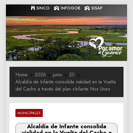
Skip
SINCO
INFOGOB
SISAP
to
content
Gobernacion
Gobernacion de Guarico
de Guarico
Home
2026
junio
20
Alcaldía de Infante consolida vialidad en la Vuelta
del Cacho a través del plan «Infante Nos Une»
MUNICIPALES
Alcaldía de Infante consolida
vialidad en la Vuelta del Cacho a