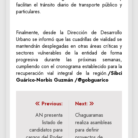
facilitan el tránsito diario de transporte público y
particulares.
Finalmente, desde la Dirección de Desarrollo
Urbano se informó que las cuadrillas de vialidad se
mantendrán desplegadas en otras áreas críticas y
sectores vulnerables de la entidad de forma
progresiva durante las próximas semanas,
cumpliendo con el cronograma establecido para la
recuperación vial integral de la región.
/Sibci
Guárico-Norbis Guzmán /@gobguarico
Navegación
Previous:
Next:
de
AN presenta
Chaguaramas
listado de
realiza asambleas
entradas
candidatos para
para definir
cargos del Poder
proyectos de