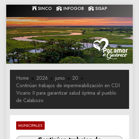
Skip
SINCO
INFOGOB
SISAP
to
content
Gobernacion
Gobernacion de Guarico
de Guarico
Home
2026
junio
20
Continúan trabajos de impermeabilización en CDI
Vicario II para garantizar salud óptima al pueblo
de Calabozo
MUNICIPALES