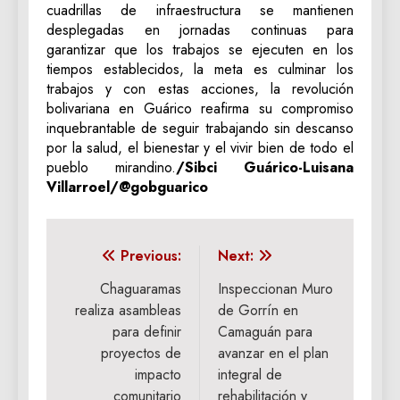
cuadrillas de infraestructura se mantienen
desplegadas en jornadas continuas para
garantizar que los trabajos se ejecuten en los
tiempos establecidos, la meta es culminar los
trabajos y con estas acciones, la revolución
bolivariana en Guárico reafirma su compromiso
inquebrantable de seguir trabajando sin descanso
por la salud, el bienestar y el vivir bien de todo el
pueblo mirandino.
/Sibci Guárico-‎Luisana
Villarroel/@gobguarico
Navegación
Previous:
Next:
de
Chaguaramas
Inspeccionan Muro
realiza asambleas
de Gorrín en
entradas
para definir
Camaguán para
proyectos de
avanzar en el plan
impacto
integral de
comunitario
rehabilitación y