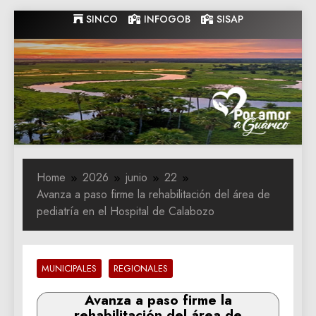
Skip
SINCO
INFOGOB
SISAP
to
content
Gobernacion
Gobernacion de Guarico
de Guarico
Home
2026
junio
22
Avanza a paso firme la rehabilitación del área de
pediatría en el Hospital de Calabozo
MUNICIPALES
REGIONALES
Avanza a paso firme la
rehabilitación del área de