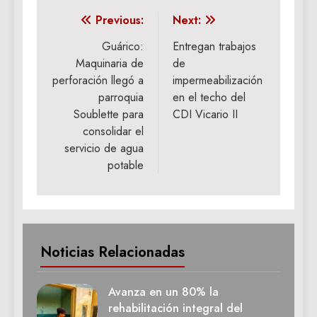
Navegación
Previous:
Next:
de
Guárico:
Entregan trabajos
Maquinaria de
de
entradas
perforación llegó a
impermeabilización
parroquia
en el techo del
Soublette para
CDI Vicario II
consolidar el
servicio de agua
potable
Noticias Relacionadas
Avanza en un 80% la
rehabilitación integral del