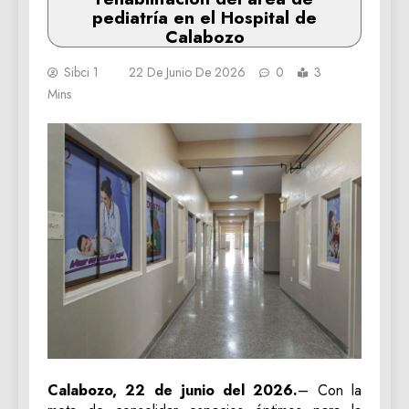
pediatría en el Hospital de
Calabozo
Sibci 1
22 De Junio De 2026
0
3
Mins
Calabozo, 22 de junio del 2026.
– Con la