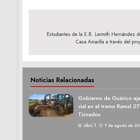
Navegación
de
Estudiantes de la E.B. Lermith Hernández des
Casa Amarilla a través del p
entradas
Noticias Relacionadas
Gobierno de Guárico eje
vial en el tramo Ramal 27
Tiznados
sibci 1
7 de agosto de 2