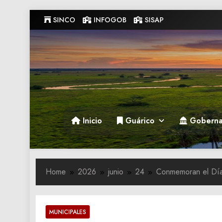
Skip
SINCO
INFOGOB
SISAP
to
content
Gobernacion de Guarico
Gobernacion de Guarico
Inicio
Guárico
Goberna
Home
2026
junio
24
Conmemoran el Día 
MUNICIPALES