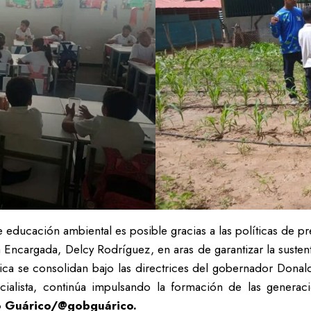
 educación ambiental es posible gracias a las políticas de p
 Encargada, Delcy Rodríguez, en aras de garantizar la sustent
ca se consolidan bajo las directrices del gobernador Donald 
ocialista, continúa impulsando la formación de las generac
mo Guárico/@gobguárico.