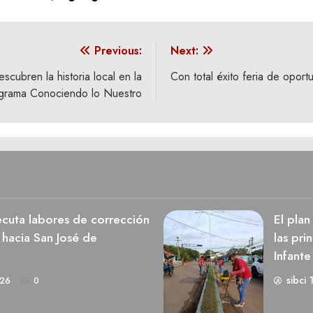
Previous:
Next:
cubren la historia local en la
Con total éxito feria de opo
rograma Conociendo lo Nuestro
cuta labores de corrección
El pla
 hacia San José de
las pri
Infante
sibci 
026
0