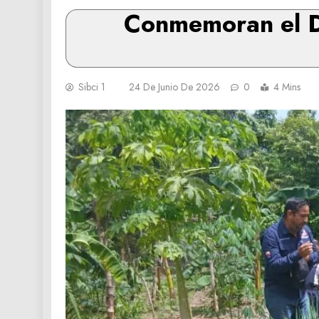
Conmemoran el Dí
Sibci 1
24 De Junio De 2026
0
4 Mins